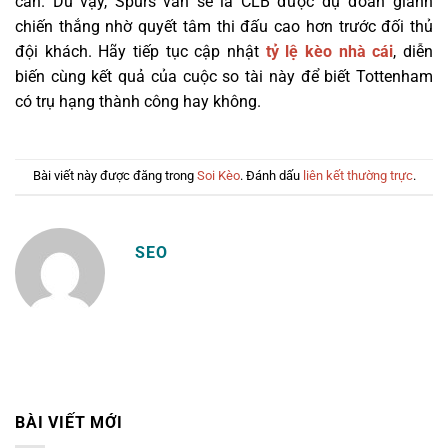
cấn. Dù vậy, Spurs vẫn sẽ là CLB được dự đoán giành
chiến thắng nhờ quyết tâm thi đấu cao hơn trước đối thủ
đội khách. Hãy tiếp tục cập nhật
tỷ lệ kèo nhà cái
, diễn
biến cùng kết quả của cuộc so tài này để biết Tottenham
có trụ hạng thành công hay không.
Bài viết này được đăng trong
Soi Kèo
. Đánh dấu
liên kết thường trực
.
SEO
BÀI VIẾT MỚI