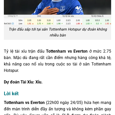
Trận đấu sắp tới tại sân Tottenham Hotspur dự đoán không
nhiều bàn
Tỷ lệ tài xỉu trận đấu
Tottenham vs Everton
ở mức 2.75
bàn. Mặc dù đang rất cần điểm nhưng hàng công khá tệ,
khả năng cao nổ xỉu trong cuộc so tài ở sân Tottenham
Hotspur.
Dự đoán Tài Xỉu: Xỉu.
Lời kết
Tottenham vs Everton
(22h00 ngày 24/05) hứa hẹn mang
đến màn trình diễn đầy ấn tượng và không kém phần gay