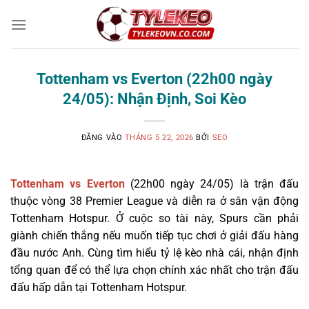
Bỏ
qua
nội
dung
Tottenham vs Everton (22h00 ngày
24/05): Nhận Định, Soi Kèo
ĐĂNG VÀO
THÁNG 5 22, 2026
BỞI
SEO
Tottenham vs Everton
(22h00 ngày 24/05) là trận đấu
thuộc vòng 38 Premier League và diễn ra ở sân vận động
Tottenham Hotspur. Ở cuộc so tài này, Spurs cần phải
giành chiến thắng nếu muốn tiếp tục chơi ở giải đấu hàng
đầu nước Anh. Cùng tìm hiểu tỷ lệ kèo nhà cái, nhận định
tổng quan để có thể lựa chọn chính xác nhất cho trận đấu
đấu hấp dẫn tại Tottenham Hotspur.