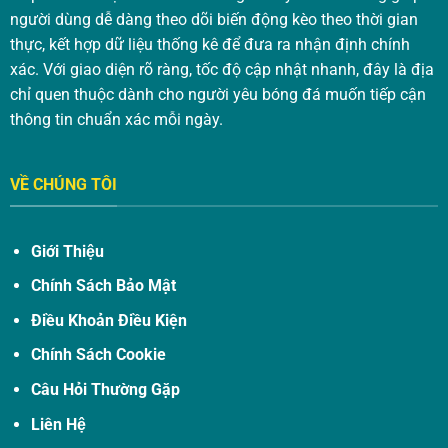
người dùng dễ dàng theo dõi biến động kèo theo thời gian
thực, kết hợp dữ liệu thống kê để đưa ra nhận định chính
xác. Với giao diện rõ ràng, tốc độ cập nhật nhanh, đây là địa
chỉ quen thuộc dành cho người yêu bóng đá muốn tiếp cận
thông tin chuẩn xác mỗi ngày.
VỀ CHÚNG TÔI
Giới Thiệu
Chính Sách Bảo Mật
Điều Khoản Điều Kiện
Chính Sách Cookie
Câu Hỏi Thường Gặp
Liên Hệ