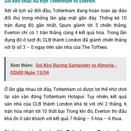
Soi kèo châu Âu trận Tottenham vs Everton
Xét về lịch sử đối đầu, Tottenham đang hoàn toàn áp đảo
đối thủ trong những lần gặp mặt gần đây. Thống kê 10
trận đụng độ gần nhất, Spurs giành tới 5 chiến thắng,
Everton chỉ có 1 trận thắng cùng 4 kết quả hòa. Trong lần
đụng độ ở lượt đi, CLB thành London đã giành chiến thắng
với tỷ số 3 – 0 ngay trên sân nhà của The Toffees.
Xem thêm:
Soi Kèo Racing Santander vs Almeria -
02h00 Ngày 13/04
Ở lần gặp nhau tới đây, Tottenham có được lợi thế nhờ chơi
tại sân vận động Tottenham Hotspur. Tuy nhiên, kết quả
sân nhà của CLB thành London khá tệ với chỉ 2 thắng, 6
trận hòa nhận tới 10 thất bại Trong khi đó, Everton thi đấu
khá ổn ở sân khách với kết quả 7 thắng – 5 hòa – 6 thua..