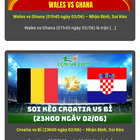
phù hợp nhu cầu cá nhân. Người xem chủ động chọn trận
phù hợp với thời gian rảnh, tránh bỏ sót trận quan trọng.
Wales vs Ghana (01h45 ngày 03/06) – Nhận Định, Soi Kèo
Ngoài ra, tính năng nhắc lịch qua email hoặc ứng dụng
giúp cập nhật thông tin kịp thời.
Wales vs Ghana (01h45 ngày 03/06) là trận [...]
Soi kèo
Danh mục soi kèo tại
tỷ lệ kèo nhà cái
tổng hợp nhận
định từ đội ngũ chuyên gia có kinh nghiệm, tập trung vào
các yếu tố quan trọng của trận đấu. Nội dung phân tích
gồm phong độ 5 – 10 trận gần nhất, chỉ số xG, hiệu suất
ghi bàn, lịch sử đối đầu. Mỗi bài thường cung cấp từ 3 – 5
góc nhìn chính để người đọc tham khảo nhanh.
Chuyên mục được cập nhật liên tục theo thay đổi đội hình,
thông tin chấn thương hoặc tin tức trước giờ bóng lăn.
Thời gian cập nhật có thể sát giờ thi đấu 1 – 2 tiếng, đảm
bảo dữ liệu luôn mới. Nhờ nguồn thông tin kịp thời, bạn sẽ
Croatia vs Bỉ (23h00 ngày 02/06) – Nhận Định, Soi Kèo
có thêm cơ sở để đánh giá trận đấu chính xác hơn.