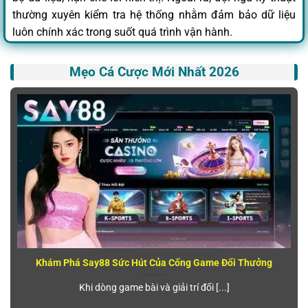
thường xuyên kiểm tra hệ thống nhằm đảm bảo dữ liệu
luôn chính xác trong suốt quá trình vận hành.
Các chuyên mục của tỷ lệ kèo nhà cái
Mẹo Cá Cược Mới Nhất 2026
Người dùng ngày nay thường ưu tiên sự tiện lợi, mong
muốn mọi thông tin được tổng hợp tại một nền tảng duy
nhất. Hiểu được nhu cầu đó,
tỷ lệ kèo nhà cái
đã phát
triển hệ thống danh mục được phân chia rõ ràng, mỗi
chuyên mục phục vụ một mục đích riêng.
Khám Phá Say88 Sức Hút Của Cổng Game Đổi Thưởng
Khi dòng game bài và giải trí đổi [...]