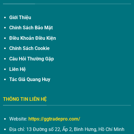
triển
Độ chính xác
Tích hợp API ổn định hơn, giảm độ trễ dưới 1 giây
dữ liệu
khi cập nhật biến động kèo
Giới Thiệu
Phân tích
Ứng dụng AI để dự đoán xu hướng kèo dựa trên dữ
Chính Sách Bảo Mật
chuyên sâu
liệu trận đấu, phong độ, lịch sử đối đầu
Điều Khoản Điều Kiện
Trải nghiệm
Tối ưu giao diện hiển thị kèo theo từng thị trường,
người dùng
cho phép cá nhân hóa bảng kèo
Chính Sách Cookie
Tốc độ cập
Hiển thị biến động kèo theo thời gian thực, có biểu
Câu Hỏi Thường Gặp
nhật
đồ thay đổi trong từng phút
Liên Hệ
Phát triển app riêng cho iOS, Android để truy cập
Đa nền tảng
nhanh hơn so với nền tảng web
Tác Giả Quang Huy
Bảo mật
Áp dụng mã hóa dữ liệu, hạn chế truy cập trái phép
thông tin
vào hệ thống kèo
THÔNG TIN LIÊN HỆ
Các tỷ lệ kèo nhà cái phổ biến
Bạn đã bao giờ thắc mắc vì sao cùng một trận đấu lại có
Website:
https://ggtradepro.com/
nhiều kiểu
tỷ lệ kèo nhà cái
khác nhau? Mỗi loại kèo phản
Địa chỉ: 13 Đường số 22, Ấp 2, Bình Hưng, Hồ Chí Minh
ánh một góc nhìn riêng về cục diện trận, đồng thời ảnh