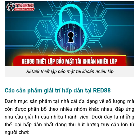
RED88 thiết lập bảo mật tài khoản nhiều lớp
Các sản phẩm giải trí hấp dẫn tại RED88
Danh mục sản phẩm tại nhà cái đa dạng về số lượng mà
còn được phân bổ theo nhiều nhóm khác nhau, đáp ứng
nhu cầu giải trí của nhiều thành viên. Dưới đây là những
thể loại hấp dẫn nhất đang thu hút lượng truy cập lớn từ
người chơi: