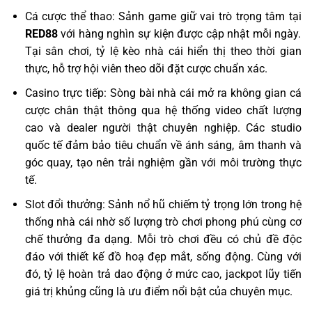
Cá cược thể thao: Sảnh game giữ vai trò trọng tâm tại
RED88
với hàng nghìn sự kiện được cập nhật mỗi ngày.
Tại sân chơi, tỷ lệ kèo nhà cái hiển thị theo thời gian
thực, hỗ trợ hội viên theo dõi đặt cược chuẩn xác.
Casino trực tiếp: Sòng bài nhà cái mở ra không gian cá
cược chân thật thông qua hệ thống video chất lượng
cao và dealer người thật chuyên nghiệp. Các studio
quốc tế đảm bảo tiêu chuẩn về ánh sáng, âm thanh và
góc quay, tạo nên trải nghiệm gần với môi trường thực
tế.
Slot đổi thưởng: Sảnh nổ hũ chiếm tỷ trọng lớn trong hệ
thống nhà cái nhờ số lượng trò chơi phong phú cùng cơ
chế thưởng đa dạng. Mỗi trò chơi đều có chủ đề độc
đáo với thiết kế đồ hoạ đẹp mắt, sống động. Cùng với
đó, tỷ lệ hoàn trả dao động ở mức cao, jackpot lũy tiến
giá trị khủng cũng là ưu điểm nổi bật của chuyên mục.