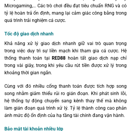
Microgaming,… Các trò chơi đều đạt tiêu chuẩn RNG và có
tỷ lệ hoàn trả ổn định, mang lại cảm giác công bằng trong
quá trình trải nghiệm cá cược.
Tốc độ giao dịch nhanh
Khả năng xử lý giao dịch nhanh giữ vai trò quan trọng
trong việc duy trì sự liền mạch khi tham gia cá cược. Hệ
thống thanh toán tại
RED88
hoàn tất giao dịch nạp chỉ
trong vài giây, trong khi yêu cầu rút tiền được xử lý trong
khoảng thời gian ngắn.
Cùng với đó nhiều cổng thanh toán được tích hợp song
song nhằm giảm thiểu rủi ro gián đoạn. Khi phát sinh lỗi,
hệ thống tự động chuyển sang kênh thay thế mà không
làm gián đoạn quá trình xử lý. Tỷ lệ thành công cao phản
ánh mức độ ổn định của hạ tầng tài chính đang vận hành.
Bảo mật tài khoản nhiều lớp