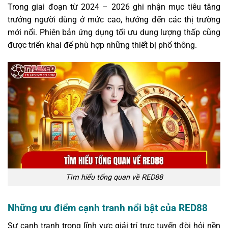
Trong giai đoạn từ 2024 – 2026 ghi nhận mục tiêu tăng
trưởng người dùng ở mức cao, hướng đến các thị trường
mới nổi. Phiên bản ứng dụng tối ưu dung lượng thấp cũng
được triển khai để phù hợp những thiết bị phổ thông.
Tìm hiểu tổng quan về RED88
Những ưu điểm cạnh tranh nổi bật của RED88
Sự cạnh tranh trong lĩnh vực giải trí trực tuyến đòi hỏi nền