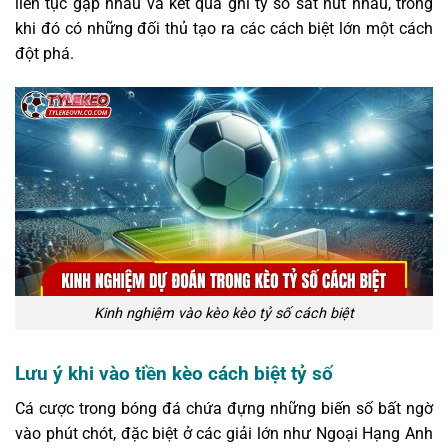
liên tục gặp nhau và kết quả ghi tỷ số sát nút nhau, trong
khi đó có những đối thủ tạo ra các cách biệt lớn một cách
đột phá.
Kinh nghiệm vào kèo kèo tỷ số cách biệt
Lưu ý khi vào tiền kèo cách biệt tỷ số
Cá cược trong bóng đá chứa đựng những biến số bất ngờ
vào phút chót, đặc biệt ở các giải lớn như Ngoại Hạng Anh