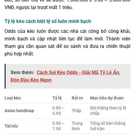
VNĐ, ngược lại trượt mất 1 triệu.
Tỷ lệ kèo cách biệt tỷ số luôn minh bạch
Odds của kèo luôn được các nhà cái công bố công khải,
minh bạch và cập nhật liên tục để làm mới. Thành viên
tham gia cần quan sát để so sánh và đưa ra chiến thuật
phù hợp nhất.
Xem thêm:
Cách Soi Kèo Odds - Giải Mã Tỷ Lệ Ẩn,
Đón Đầu Kèo Ngon
Loại kèo
Tỷ lệ
Rủi ro
Mục tiêu dự đoán
0.85 –
Đội thắng theo tỷ lệ
Asian handicap
Thấp
0.95
chấp
0.90 –
Trung
Tổng số bàn thắng
Tài/xỉu
1.00
bình
full trận