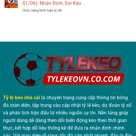
Bỉ
Nhận
01/06): Nhận Định, Soi Kèo
(23h00
Định,
Chức năng bình luận bị tắt
ở
ngày
Soi
Vasco
02/06)
Kèo
da
–
Gama
Nhận
vs
Định,
Atletico
Soi
MG
Kèo
(02h00
ngày
01/06):
Nhận
Định,
Soi
Kèo
Tỷ lệ kèo nhà cái
là chuyên trang cung cấp thông tin bóng
đá toàn diện, tập trung vào cập nhật tỷ lệ kèo, dự đoán tỷ số
và phân tích trận đấu từ nhiều nguồn uy tín. Nền tảng giúp
người dùng dễ dàng theo dõi biến động kèo theo thời gian
thực, kết hợp dữ liệu thống kê để đưa ra nhận định chính
xác. Với giao diện rõ ràng, tốc độ cập nhật nhanh, đây là địa