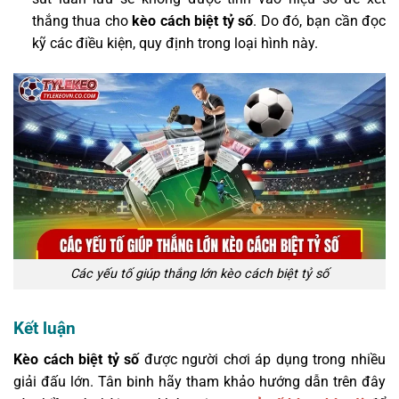
thắng thua cho
kèo cách biệt tỷ số
. Do đó, bạn cần đọc
kỹ các điều kiện, quy định trong loại hình này.
Các yếu tố giúp thắng lớn kèo cách biệt tỷ số
Kết luận
Kèo cách biệt tỷ số
được người chơi áp dụng trong nhiều
giải đấu lớn. Tân binh hãy tham khảo hướng dẫn trên đây