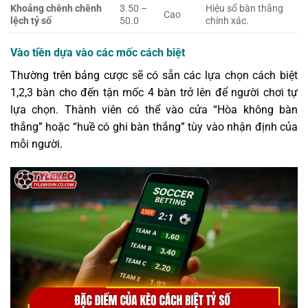
Khoảng chênh chênh
3.50 –
Hiệu số bàn thắng
Cao
lệch tỷ số
50.0
chính xác.
Vào tiền dựa vào các mốc cách biệt
Thường trên bảng cược sẽ có sẵn các lựa chọn cách biệt
1,2,3 bàn cho đến tận mốc 4 bàn trở lên để người chơi tự
lựa chọn. Thành viên có thể vào cửa “Hòa không bàn
thắng” hoặc “huề có ghi bàn thắng” tùy vào nhận định của
mỗi người.