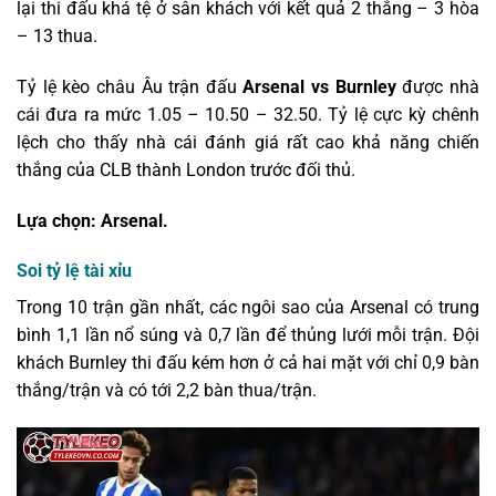
lại thi đấu khá tệ ở sân khách với kết quả 2 thắng – 3 hòa
– 13 thua.
Tỷ lệ kèo châu Âu trận đấu
Arsenal vs Burnley
được nhà
cái đưa ra mức 1.05 – 10.50 – 32.50. Tỷ lệ cực kỳ chênh
lệch cho thấy nhà cái đánh giá rất cao khả năng chiến
thắng của CLB thành London trước đối thủ.
Lựa chọn: Arsenal.
Soi tỷ lệ tài xỉu
Trong 10 trận gần nhất, các ngôi sao của Arsenal có trung
bình 1,1 lần nổ súng và 0,7 lần để thủng lưới mỗi trận. Đội
khách Burnley thi đấu kém hơn ở cả hai mặt với chỉ 0,9 bàn
thắng/trận và có tới 2,2 bàn thua/trận.