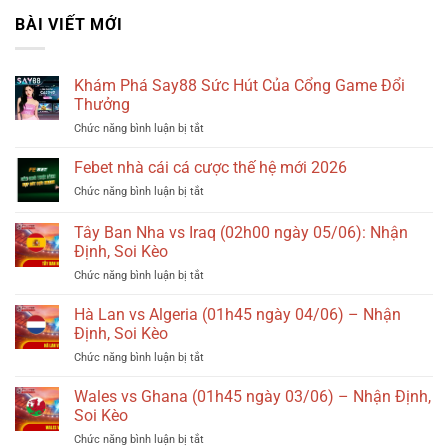
BÀI VIẾT MỚI
Khám Phá Say88 Sức Hút Của Cổng Game Đổi
Thưởng
Chức năng bình luận bị tắt
ở
Khám
Phá
Febet nhà cái cá cược thế hệ mới 2026
Say88
Chức năng bình luận bị tắt
ở
Sức
Febet
Hút
nhà
Tây Ban Nha vs Iraq (02h00 ngày 05/06): Nhận
Của
cái
Cổng
Định, Soi Kèo
cá
Game
Chức năng bình luận bị tắt
ở
cược
Đổi
Tây
thế
Thưởng
Ban
hệ
Hà Lan vs Algeria (01h45 ngày 04/06) – Nhận
Nha
mới
Định, Soi Kèo
vs
2026
Chức năng bình luận bị tắt
ở
Iraq
Hà
(02h00
Lan
Wales vs Ghana (01h45 ngày 03/06) – Nhận Định,
ngày
vs
05/06):
Soi Kèo
Algeria
Nhận
Chức năng bình luận bị tắt
ở
(01h45
Định,