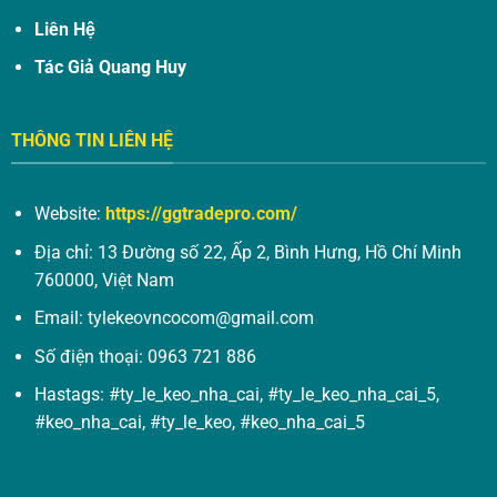
Liên Hệ
Tác Giả Quang Huy
THÔNG TIN LIÊN HỆ
Website:
https://ggtradepro.com/
Địa chỉ: 13 Đường số 22, Ấp 2, Bình Hưng, Hồ Chí Minh
760000, Việt Nam
Email:
tylekeovncocom@gmail.com
Số điện thoại: 0963 721 886
Hastags: #ty_le_keo_nha_cai, #ty_le_keo_nha_cai_5,
#keo_nha_cai, #ty_le_keo, #keo_nha_cai_5