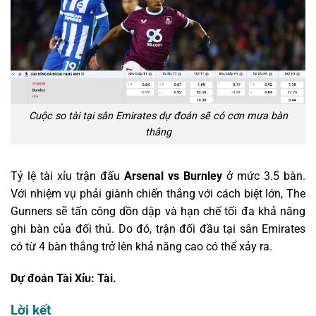
Cuộc so tài tại sân Emirates dự đoán sẽ có cơn mưa bàn
thắng
Tỷ lệ tài xỉu trận đấu
Arsenal vs Burnley
ở mức 3.5 bàn.
Với nhiệm vụ phải giành chiến thắng với cách biệt lớn, The
Gunners sẽ tấn công dồn dập và hạn chế tối đa khả năng
ghi bàn của đối thủ. Do đó, trận đối đầu tại sân Emirates
có từ 4 bàn thắng trở lên khả năng cao có thể xảy ra.
Dự đoán Tài Xỉu: Tài.
Lời kết