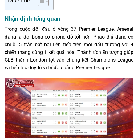
Mục Lục
Nhận định tổng quan
Trong cuộc đối đầu ở vòng 37 Premier League, Arsenal
đang là đội bóng có phong độ tốt hơn. Pháo thủ đang có
chuỗi 5 trận bất bại liên tiếp trên mọi đấu trường với 4
chiến thắng cùng 1 kết quả hòa. Thành tích ấn tượng giúp
CLB thành London lọt vào chung kết Champions League
và tiếp tục duy trì vị trí đầu bảng Premier League.