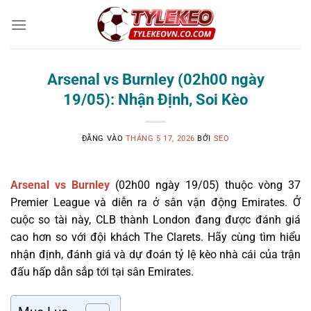
Bỏ
qua
nội
dung
Arsenal vs Burnley (02h00 ngày
19/05): Nhận Định, Soi Kèo
ĐĂNG VÀO
THÁNG 5 17, 2026
BỞI
SEO
Arsenal vs Burnley
(02h00 ngày 19/05) thuộc vòng 37
Premier League và diễn ra ở sân vận động Emirates. Ở
cuộc so tài này, CLB thành London đang được đánh giá
cao hơn so với đội khách The Clarets. Hãy cùng tìm hiểu
nhận định, đánh giá và dự đoán tỷ lệ kèo nhà cái của trận
đấu hấp dẫn sắp tới tại sân Emirates.